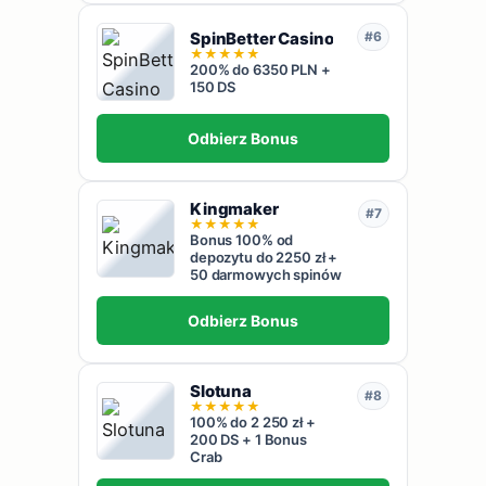
SpinBetter Casino
#6
★
★
★
★
★
200% do 6350 PLN +
150 DS
Odbierz Bonus
Kingmaker
#7
★
★
★
★
★
Bonus 100% od
depozytu do 2250 zł +
50 darmowych spinów
Odbierz Bonus
Slotuna
#8
★
★
★
★
★
100% do 2 250 zł +
200 DS + 1 Bonus
Crab