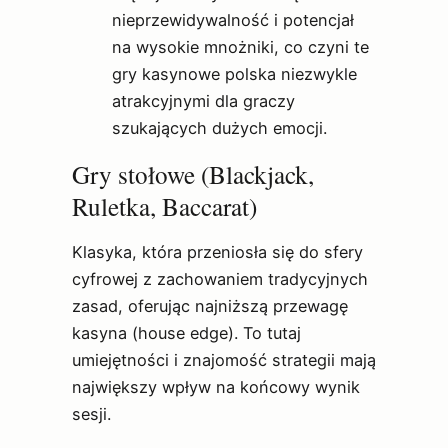
nieprzewidywalność i potencjał
na wysokie mnożniki, co czyni te
gry kasynowe polska niezwykle
atrakcyjnymi dla graczy
szukających dużych emocji.
Gry stołowe (Blackjack,
Ruletka, Baccarat)
Klasyka, która przeniosła się do sfery
cyfrowej z zachowaniem tradycyjnych
zasad, oferując najniższą przewagę
kasyna (house edge). To tutaj
umiejętności i znajomość strategii mają
największy wpływ na końcowy wynik
sesji.