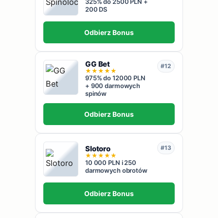
325% do 2500 PLN +
200 DS
Odbierz Bonus
GG Bet
#12
★
★
★
★
★
975% do 12000 PLN
+ 900 darmowych
spinów
Odbierz Bonus
Slotoro
#13
★
★
★
★
★
10 000 PLN i 250
darmowych obrotów
Odbierz Bonus