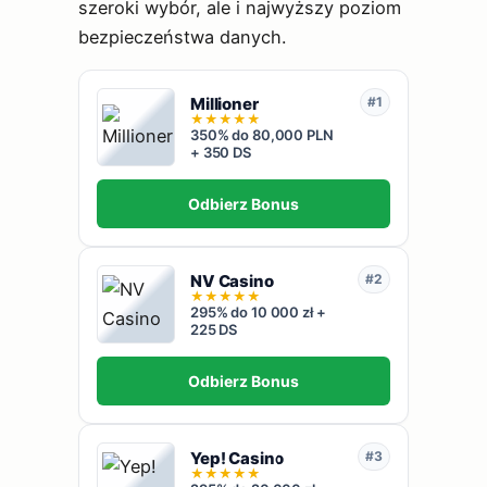
szeroki wybór, ale i najwyższy poziom
bezpieczeństwa danych.
Millioner
#1
★
★
★
★
★
350% do 80,000 PLN
+ 350 DS
Odbierz Bonus
NV Casino
#2
★
★
★
★
★
295% do 10 000 zł +
225 DS
Odbierz Bonus
Yep! Casino
#3
★
★
★
★
★