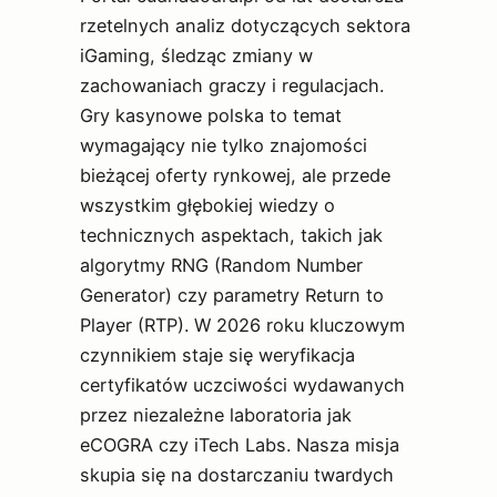
rzetelnych analiz dotyczących sektora
iGaming, śledząc zmiany w
zachowaniach graczy i regulacjach.
Gry kasynowe polska to temat
wymagający nie tylko znajomości
bieżącej oferty rynkowej, ale przede
wszystkim głębokiej wiedzy o
technicznych aspektach, takich jak
algorytmy RNG (Random Number
Generator) czy parametry Return to
Player (RTP). W 2026 roku kluczowym
czynnikiem staje się weryfikacja
certyfikatów uczciwości wydawanych
przez niezależne laboratoria jak
eCOGRA czy iTech Labs. Nasza misja
skupia się na dostarczaniu twardych