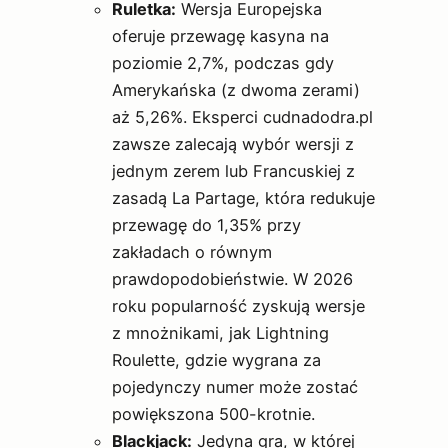
Ruletka:
Wersja Europejska
oferuje przewagę kasyna na
poziomie 2,7%, podczas gdy
Amerykańska (z dwoma zerami)
aż 5,26%. Eksperci cudnadodra.pl
zawsze zalecają wybór wersji z
jednym zerem lub Francuskiej z
zasadą La Partage, która redukuje
przewagę do 1,35% przy
zakładach o równym
prawdopodobieństwie. W 2026
roku popularność zyskują wersje
z mnożnikami, jak Lightning
Roulette, gdzie wygrana za
pojedynczy numer może zostać
powiększona 500-krotnie.
Blackjack:
Jedyna gra, w której