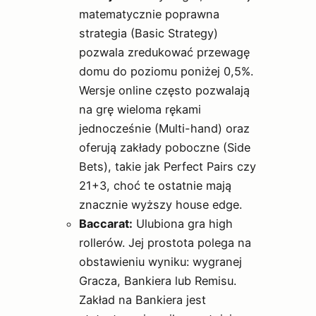
matematycznie poprawna
strategia (Basic Strategy)
pozwala zredukować przewagę
domu do poziomu poniżej 0,5%.
Wersje online często pozwalają
na grę wieloma rękami
jednocześnie (Multi-hand) oraz
oferują zakłady poboczne (Side
Bets), takie jak Perfect Pairs czy
21+3, choć te ostatnie mają
znacznie wyższy house edge.
Baccarat:
Ulubiona gra high
rollerów. Jej prostota polega na
obstawieniu wyniku: wygranej
Gracza, Bankiera lub Remisu.
Zakład na Bankiera jest