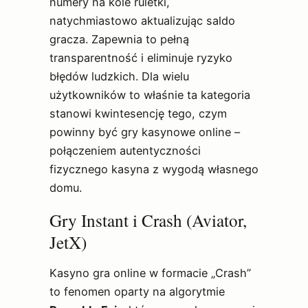
numery na kole ruletki,
natychmiastowo aktualizując saldo
gracza. Zapewnia to pełną
transparentność i eliminuje ryzyko
błędów ludzkich. Dla wielu
użytkowników to właśnie ta kategoria
stanowi kwintesencję tego, czym
powinny być gry kasynowe online –
połączeniem autentyczności
fizycznego kasyna z wygodą własnego
domu.
Gry Instant i Crash (Aviator,
JetX)
Kasyno gra online w formacie „Crash”
to fenomen oparty na algorytmie