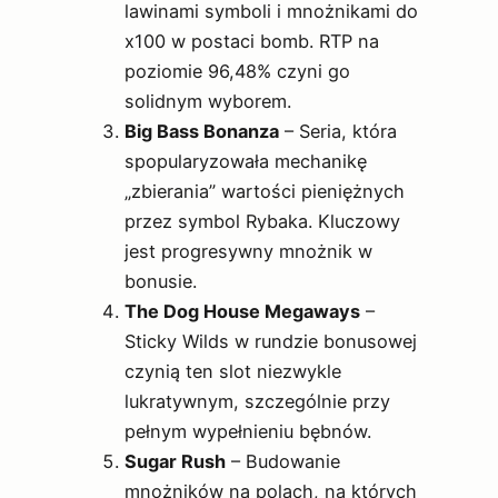
lawinami symboli i mnożnikami do
x100 w postaci bomb. RTP na
poziomie 96,48% czyni go
solidnym wyborem.
Big Bass Bonanza
– Seria, która
spopularyzowała mechanikę
„zbierania” wartości pieniężnych
przez symbol Rybaka. Kluczowy
jest progresywny mnożnik w
bonusie.
The Dog House Megaways
–
Sticky Wilds w rundzie bonusowej
czynią ten slot niezwykle
lukratywnym, szczególnie przy
pełnym wypełnieniu bębnów.
Sugar Rush
– Budowanie
mnożników na polach, na których