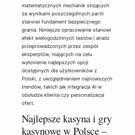
matematycznych mechanik stojących
za wynikami poszczególnych partii
stanowi fundament bezpiecznego
grania. Niniejsze opracowanie stanowi
efekt wielogodzinnych testów i analiz
przeprowadzonych przez zespół
eksperptów, mających na celu
wyłonienie najlepszych opcji
dostępnych dla użytkowników z
Polski, z uwzględnieniem najnowszych
trendów, takich jak integracja AI w
obsłudze klienta czy personalizacja
ofert.
Najlepsze kasyna i gry
kasynowe w Polsce –