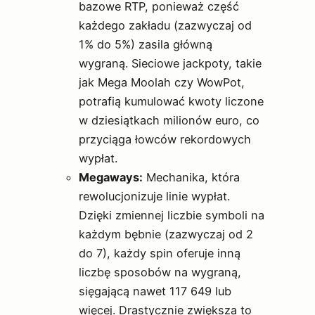
bazowe RTP, ponieważ część
każdego zakładu (zazwyczaj od
1% do 5%) zasila główną
wygraną. Sieciowe jackpoty, takie
jak Mega Moolah czy WowPot,
potrafią kumulować kwoty liczone
w dziesiątkach milionów euro, co
przyciąga łowców rekordowych
wypłat.
Megaways:
Mechanika, która
rewolucjonizuje linie wypłat.
Dzięki zmiennej liczbie symboli na
każdym bębnie (zazwyczaj od 2
do 7), każdy spin oferuje inną
liczbę sposobów na wygraną,
sięgającą nawet 117 649 lub
więcej. Drastycznie zwiększa to