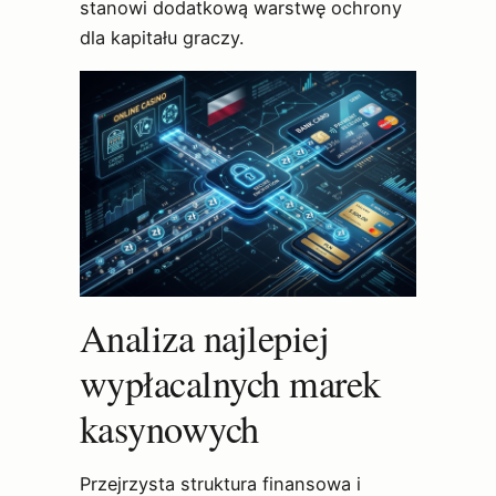
stanowi dodatkową warstwę ochrony
dla kapitału graczy.
Analiza najlepiej
wypłacalnych marek
kasynowych
Przejrzysta struktura finansowa i