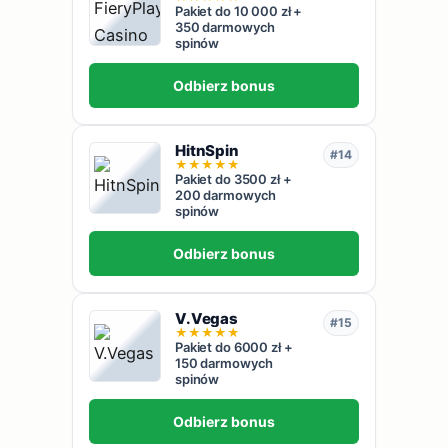
Pakiet do 10 000 zł +
350 darmowych
spinów
Odbierz bonus
HitnSpin
#14
★
★
★
★
★
Pakiet do 3500 zł +
200 darmowych
spinów
Odbierz bonus
V.Vegas
#15
★
★
★
★
★
Pakiet do 6000 zł +
150 darmowych
spinów
Odbierz bonus