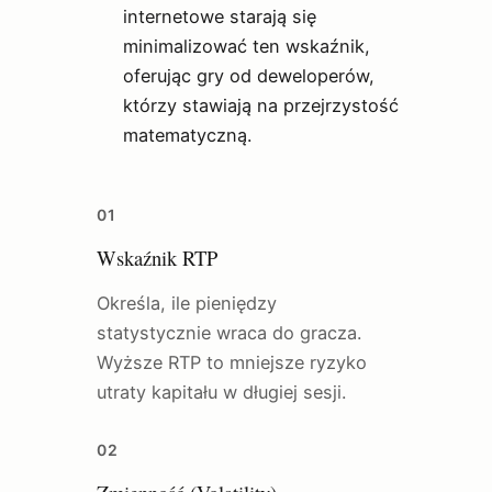
internetowe starają się
minimalizować ten wskaźnik,
oferując gry od deweloperów,
którzy stawiają na przejrzystość
matematyczną.
01
Wskaźnik RTP
Określa, ile pieniędzy
statystycznie wraca do gracza.
Wyższe RTP to mniejsze ryzyko
utraty kapitału w długiej sesji.
02