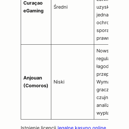
Curaçao
Średni
uzyskania, ofe
eGaming
jednak mniejs
ochronę w
sporach
prawnych.
Nowszy organ
regulacyjny o
łagodnych
przepisach.
Anjouan
Niski
Wymaga od
(Comoros)
graczy wzmoż
czujności przy
analizie
wypłacalności
Istnienie licencji
legalne kasyno online