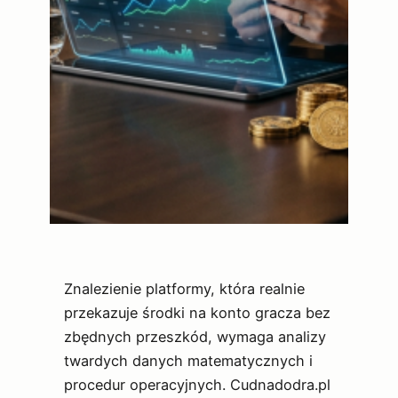
Znalezienie platformy, która realnie
przekazuje środki na konto gracza bez
zbędnych przeszkód, wymaga analizy
twardych danych matematycznych i
procedur operacyjnych. Cudnadodra.pl