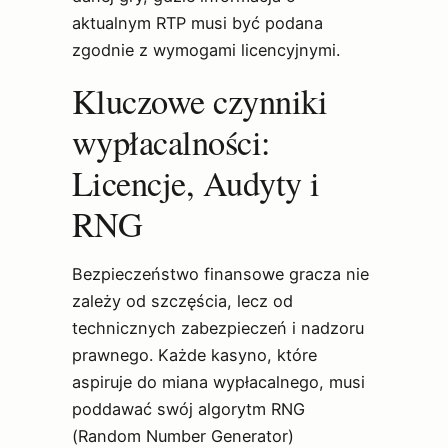
aktualnym RTP musi być podana
zgodnie z wymogami licencyjnymi.
Kluczowe czynniki
wypłacalności:
Licencje, Audyty i
RNG
Bezpieczeństwo finansowe gracza nie
zależy od szczęścia, lecz od
technicznych zabezpieczeń i nadzoru
prawnego. Każde kasyno, które
aspiruje do miana wypłacalnego, musi
poddawać swój algorytm RNG
(Random Number Generator)