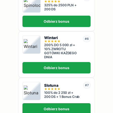
★
★
★
★
★
325% do 2500 PLN +
200 DS
Odbierz bonus
Wintari
#6
★
★
★
★
★
200% DO 5 000 zł +
10% ZWROTU
GOTÓWKI KAŻDEGO
DNIA
Odbierz bonus
Slotuna
#7
★
★
★
★
★
100% do 2 250 zł +
200 DS + 1 Bonus Crab
Odbierz bonus