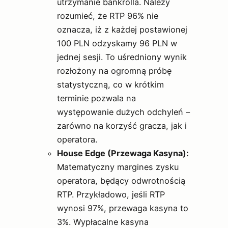
utrzymanie bankrolla. Należy
rozumieć, że RTP 96% nie
oznacza, iż z każdej postawionej
100 PLN odzyskamy 96 PLN w
jednej sesji. To uśredniony wynik
rozłożony na ogromną próbę
statystyczną, co w krótkim
terminie pozwala na
występowanie dużych odchyleń –
zarówno na korzyść gracza, jak i
operatora.
House Edge (Przewaga Kasyna):
Matematyczny margines zysku
operatora, będący odwrotnością
RTP. Przykładowo, jeśli RTP
wynosi 97%, przewaga kasyna to
3%. Wypłacalne kasyna